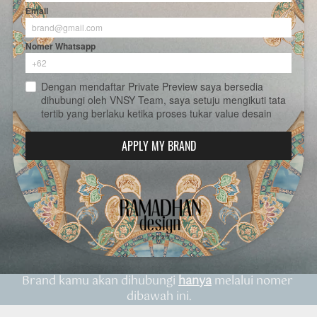
Email
Nomer Whatsapp
Dengan mendaftar Private Preview saya bersedia
dihubungi oleh VNSY Team, saya setuju mengikuti tata
tertib yang berlaku ketika proses tukar value desain
APPLY MY BRAND
`
Brand kamu akan dihubungi 
hanya
 melalui nomer 
dibawah ini.