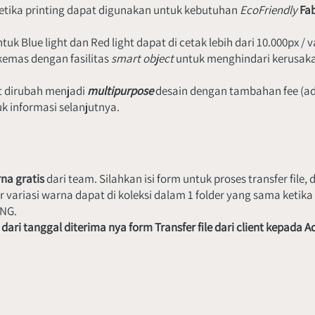
ketika printing dapat digunakan untuk kebutuhan 
EcoFriendly 
Fab
ntuk Blue light dan Red light dapat di cetak lebih dari 10.000px / v
kemas dengan fasilitas 
smart object 
untuk menghindari kerusakan
t dirubah menjadi 
multipurpose 
desain dengan tambahan fee (ad
 informasi selanjutnya.
na gratis
 dari team. Silahkan isi form untuk proses transfer fil
riasi warna dapat di koleksi dalam 1 folder yang sama ketika pr
PNG.
, dari tanggal diterima nya form Transfer file dari client kepada