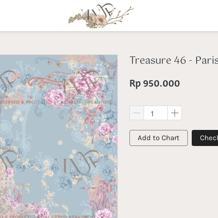
Treasure 46 - Par
Rp 950.000
`
`
Add to Chart
Chec