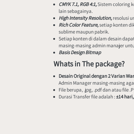
CMYK 7.1, RGB 4:1, 
Sistem coloring 
lain sebagainya.
High Intensity Resolution, 
resolusi u
Rich Color Feature, 
setiap konten di
sublime maupun pabrik.
Setiap konten di dalam desain dapa
masing-masing admin manajer untuk
Basis Design Bitmap
Whats in The package?
Desain Original dengan 2 Varian War
Admin Manager masing-masing agar va
File berupa, .jpg, .pdf dan atau file .
Durasi Transfer file adalah : 
±14 hari