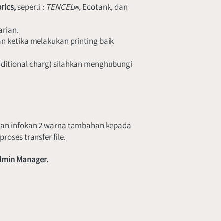
rics, 
seperti : 
TENCEL
, Ecotank, dan 
arian.
 ketika melakukan printing baik 
ditional charg) silahkan menghubungi 
e, dan infokan 2 warna tambahan kepada 
oses transfer file.
 Admin Manager.