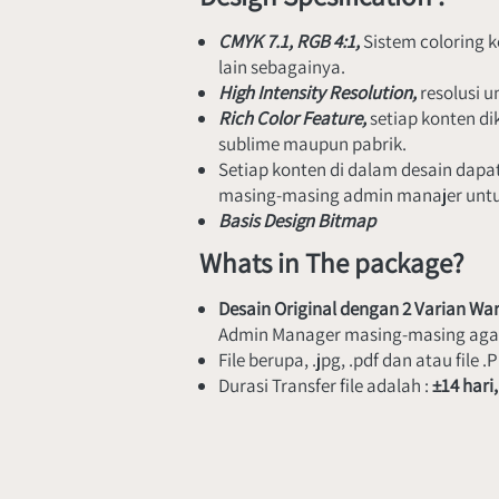
CMYK 7.1, RGB 4:1, 
Sistem coloring 
lain sebagainya.
High Intensity Resolution, 
resolusi u
Rich Color Feature, 
setiap konten di
sublime maupun pabrik.
Setiap konten di dalam desain dapa
masing-masing admin manajer untuk
Basis Design Bitmap
Whats in The package?
Desain Original dengan 2 Varian War
Admin Manager masing-masing agar va
File berupa, .jpg, .pdf dan atau file .
Durasi Transfer file adalah : 
±14 hari