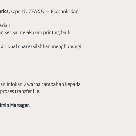
rics, 
seperti : 
TENCEL
, Ecotank, dan 
arian.
 ketika melakukan printing baik 
ditional charg) silahkan menghubungi 
e, dan infokan 2 warna tambahan kepada 
oses transfer file.
 Admin Manager.