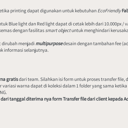
ketika printing dapat digunakan untuk kebutuhan 
EcoFriendly 
Fab
ntuk Blue light dan Red light dapat di cetak lebih dari 10.000px / v
kemas dengan fasilitas 
smart object 
untuk menghindari kerusakan
t dirubah menjadi 
multipurpose 
desain dengan tambahan fee (ad
 informasi selanjutnya.
na gratis
 dari team. Silahkan isi form untuk proses transfer fil
riasi warna dapat di koleksi dalam 1 folder yang sama ketika pr
PNG.
, dari tanggal diterima nya form Transfer file dari client kepada